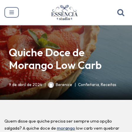
Pular
para
o
conteúdo
Quiche Doce de
Morango Low Carb
9 de abril de 2024
Berenice
Confeitaria
,
Receitas
Quem disse que quiche precisa ser sempre uma opção
salgada? A quiche doce de
morango
low carb vem quebrar