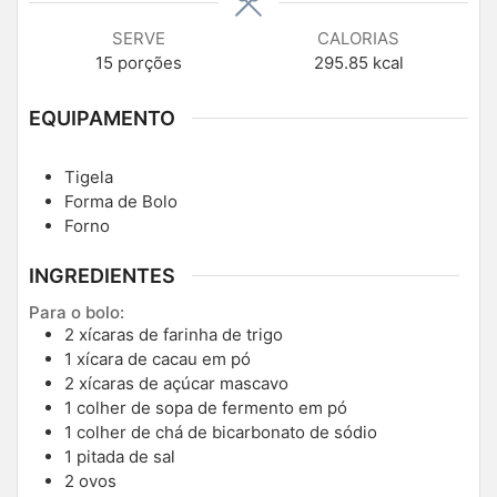
SERVE
CALORIAS
15
porções
295.85
kcal
EQUIPAMENTO
Tigela
Forma de Bolo
Forno
INGREDIENTES
Para o bolo:
2
xícaras de farinha de trigo
1
xícara de cacau em pó
2
xícaras de açúcar mascavo
1
colher de sopa de fermento em pó
1
colher de chá de bicarbonato de sódio
1
pitada de sal
2
ovos