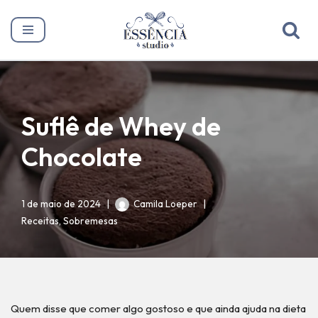
Pular
para
o
conteúdo
Suflê de Whey de
Chocolate
1 de maio de 2024
Camila Loeper
Receitas
,
Sobremesas
Quem disse que comer algo gostoso e que ainda ajuda na dieta