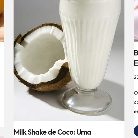
B
E
2
O
c
e
Milk Shake de Coco: Uma