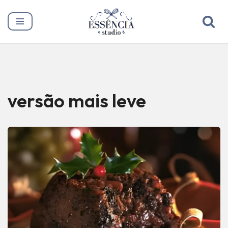
Pular
para
o
conteúdo
versão mais leve