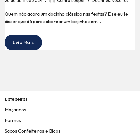
26 de abril de 2024
Camila Loeper
Docinhos
,
Receitas
Quem não adora um docinho clássico nas festas? E se eu te
disser que dá para saborear um beijinho sem…
Leia Mais
Batedeiras
Maçaricos
Formas
Sacos Confeiteiros e Bicos