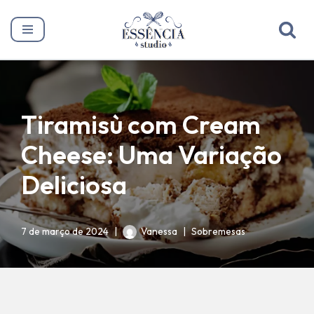
Pular
para
o
conteúdo
Tiramisù com Cream
Cheese: Uma Variação
Deliciosa
7 de março de 2024
Vanessa
Sobremesas