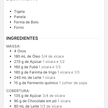
Tigela
Panela
Forma de Bolo
Forno
INGREDIENTES
MASSA:
4
Ovos
180
mL
de Óleo
3/4 de xícara
270
g
de Açúcar
1 xícara e 1/2
160
g
de Fubá
1 xícara e 1/3
160
g
de Farinha de trigo
1 xícara e 1/3
240
mL
de Leite
1 xícara
15
g
de Fermento químico
1 colher de sopa
COBERTURA:
135
g
de Açúcar
3/4 de xícara
90
g
de Chocolate em pó
1 xícara
80
mL
de Leite
1/3 de xícara