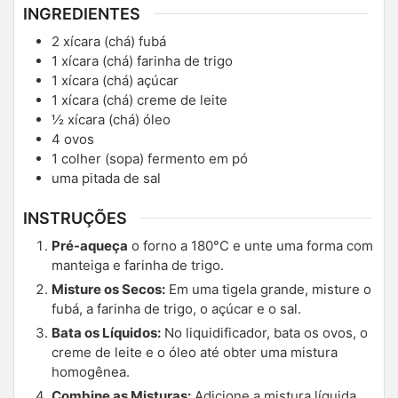
INGREDIENTES
2
xícara (chá)
fubá
1
xícara (chá)
farinha de trigo
1
xícara (chá)
açúcar
1
xícara (chá)
creme de leite
½
xícara (chá)
óleo
4
ovos
1
colher (sopa)
fermento em pó
uma pitada de sal
INSTRUÇÕES
Pré-aqueça
o forno a 180°C e unte uma forma com
manteiga e farinha de trigo.
Misture os Secos:
Em uma tigela grande, misture o
fubá, a farinha de trigo, o açúcar e o sal.
Bata os Líquidos:
No liquidificador, bata os ovos, o
creme de leite e o óleo até obter uma mistura
homogênea.
Combine as Misturas:
Adicione a mistura líquida