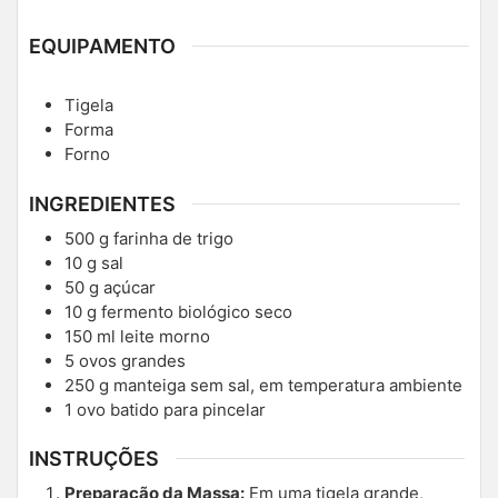
EQUIPAMENTO
Tigela
Forma
Forno
INGREDIENTES
500
g
farinha de trigo
10
g
sal
50
g
açúcar
10
g
fermento biológico seco
150
ml
leite morno
5
ovos grandes
250
g
manteiga sem sal, em temperatura ambiente
1
ovo batido para pincelar
INSTRUÇÕES
Preparação da Massa:
Em uma tigela grande,