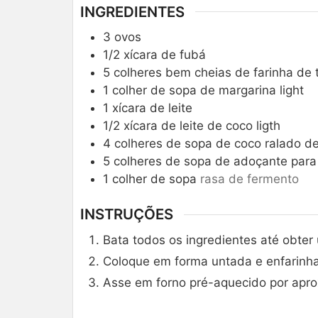
INGREDIENTES
3
ovos
1/2
xícara de fubá
5
colheres bem cheias de farinha de t
1
colher de sopa de margarina light
1
xícara de leite
1/2
xícara de leite de coco ligth
4
colheres de sopa de coco ralado d
5
colheres de sopa de adoçante para
1
colher de sopa
rasa de fermento
INSTRUÇÕES
Bata todos os ingredientes até obte
Coloque em forma untada e enfarinh
Asse em forno pré-aquecido por apr