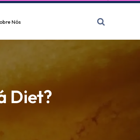
obre Nós
á Diet?