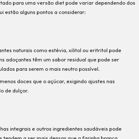
tado para uma versão diet pode variar dependendo dos
qui estão alguns pontos a considerar:
ntes naturais como estévia, xilitol ou eritritol pode
guns adoçantes têm um sabor residual que pode ser
lados para serem o mais neutro possível.
menos doces que o açúcar, exigindo ajustes nas
o de dulçor.
inhas integrais e outros ingredientes saudáveis pode
is tendem a ser mais densas que a farinha branca