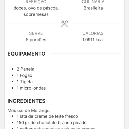
REFEIÇÃO
CULINÁRIA
doces, ovo de páscoa,
Brasileira
sobremesas
SERVE
CALORIAS
5
porções
1.0911
kcal
EQUIPAMENTO
2 Panela
1 Fogão
1 Tigela
1 micro-ondas
INGREDIENTES
Mousse de Morango:
1
lata de creme de leite fresco
150
gr
de chocolate branco picado
1
colher
sobremesa de glucose branca