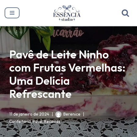
Pular
para
o
conteúdo
Pavê de Leite Ninho
com Frutas Vermelhas:
Uma Delícia
Refrescante
11 de janeiro de 2024
Berenice
Confeitaria
,
Pavê
,
Receitas