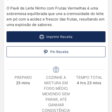
O Pavê de Leite Ninho com Frutas Vermelhas é uma
sobremesa equilibrada que une a cremosidade do leite
em pó com a acidez e frescor das frutas, resultando em
uma explosão de sabores.
Imprimir Receita
Pin Receita
PREPARO
COZINHE A
TEMPO TOTAL
25
mins
MISTURA EM
4
hrs
23
mins
FOGO MÉDIO,
MEXENDO SEM
PARAR, ATÉ
GANHAR
CONSISTÊNCIA