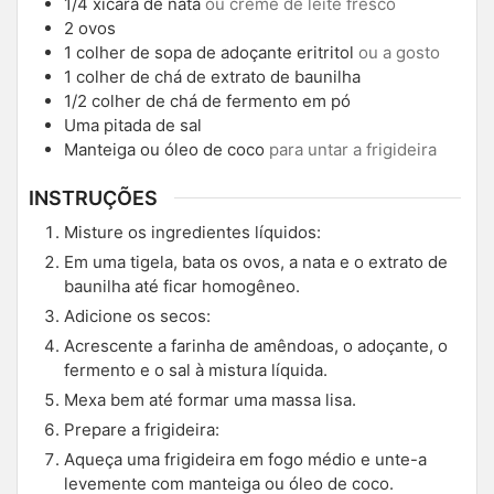
1/4
xícara de nata
ou creme de leite fresco
2
ovos
1
colher de sopa de adoçante eritritol
ou a gosto
1
colher de chá de extrato de baunilha
1/2
colher de chá de fermento em pó
Uma pitada de sal
Manteiga ou óleo de coco
para untar a frigideira
INSTRUÇÕES
Misture os ingredientes líquidos:
Em uma tigela, bata os ovos, a nata e o extrato de
baunilha até ficar homogêneo.
Adicione os secos:
Acrescente a farinha de amêndoas, o adoçante, o
fermento e o sal à mistura líquida.
Mexa bem até formar uma massa lisa.
Prepare a frigideira:
Aqueça uma frigideira em fogo médio e unte-a
levemente com manteiga ou óleo de coco.