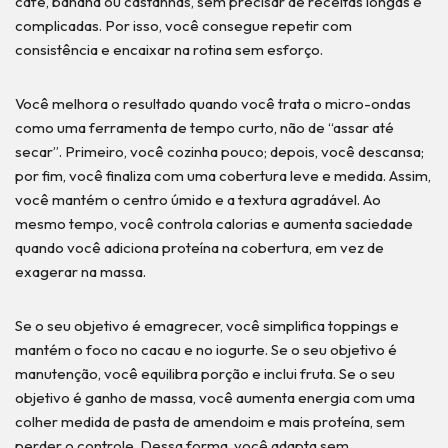
café, banana ou castanhas, sem precisar de receitas longas e
complicadas. Por isso, você consegue repetir com
consistência e encaixar na rotina sem esforço.
Você melhora o resultado quando você trata o micro-ondas
como uma ferramenta de tempo curto, não de “assar até
secar”. Primeiro, você cozinha pouco; depois, você descansa;
por fim, você finaliza com uma cobertura leve e medida. Assim,
você mantém o centro úmido e a textura agradável. Ao
mesmo tempo, você controla calorias e aumenta saciedade
quando você adiciona proteína na cobertura, em vez de
exagerar na massa.
Se o seu objetivo é emagrecer, você simplifica toppings e
mantém o foco no cacau e no iogurte. Se o seu objetivo é
manutenção, você equilibra porção e inclui fruta. Se o seu
objetivo é ganho de massa, você aumenta energia com uma
colher medida de pasta de amendoim e mais proteína, sem
perder o controle. Dessa forma, você adapta sem