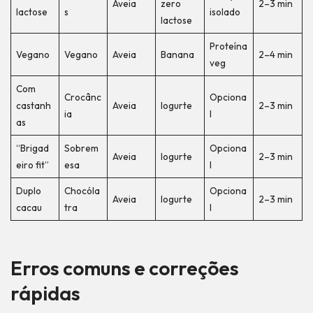
Aveia
zero
2–3 min
lactose
s
isolado
lactose
Proteína
Vegano
Vegano
Aveia
Banana
2–4 min
veg
Com
Crocânc
Opciona
castanh
Aveia
Iogurte
2–3 min
ia
l
as
“Brigad
Sobrem
Opciona
Aveia
Iogurte
2–3 min
eiro fit”
esa
l
Duplo
Chocóla
Opciona
Aveia
Iogurte
2–3 min
cacau
tra
l
Erros comuns e correções
rápidas