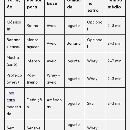
Base
na
ão
para
de
médio
extra
Clássico
Opciona
Rotina
Aveia
Iogurte
2–3 min
fit
l
Banana
Menos
Opciona
Aveia
Banana
2–3 min
+ cacau
açúcar
l
Mocha
Intenso
Aveia
Iogurte
Whey
2–3 min
(café)
Proteico
Pós-
Whey +
Iogurte
Whey
2–3 min
(whey)
treino
aveia
Low
carb
Definiçã
Amêndo
Iogurte
Skyr
2–3 min
modera
o
as
do
Iogurte
Sem
Sensívei
Whey