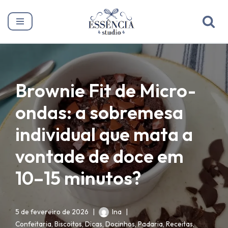
Pular
para
o
conteúdo
Brownie Fit de Micro-
ondas: a sobremesa
individual que mata a
vontade de doce em
10–15 minutos?
5 de fevereiro de 2026
Ina
Confeitaria
,
Biscoitos
,
Dicas
,
Docinhos
,
Padaria
,
Receitas
,