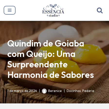
Pular
para
o
conteúdo
Quindim de Goiaba
com Queijo: Uma
Surpreendente
Harmonia de Sabores
1 de março de 2024
Berenice
Docinhos
,
Padaria